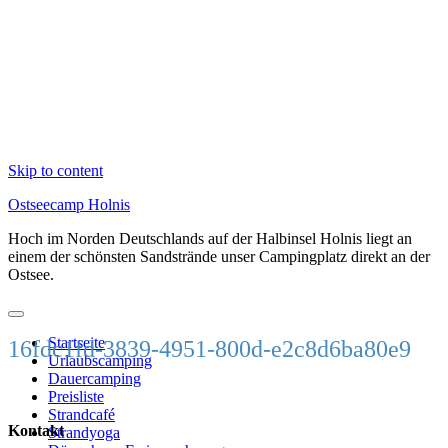
Skip to content
Ostseecamp Holnis
Hoch im Norden Deutschlands auf der Halbinsel Holnis liegt an
einem der schönsten Sandstrände unser Campingplatz direkt an der
Ostsee.
Startseite
16fdc1fd-3839-4951-800d-e2c8d6ba80e9
Urlaubscamping
Dauercamping
Preisliste
Strandcafé
Kontakt
Strandyoga