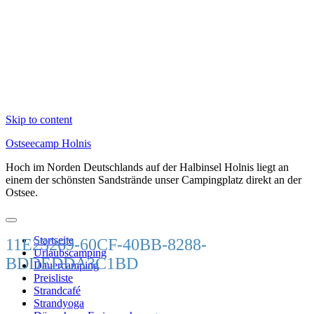
Skip to content
Ostseecamp Holnis
Hoch im Norden Deutschlands auf der Halbinsel Holnis liegt an
einem der schönsten Sandstrände unser Campingplatz direkt an der
Ostsee.
Startseite
11E23269-60CF-40BB-8288-
Urlaubscamping
BDDEDDA3C1BD
Dauercamping
Preisliste
Strandcafé
Strandyoga