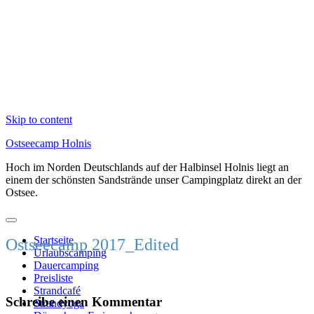
Skip to content
Ostseecamp Holnis
Hoch im Norden Deutschlands auf der Halbinsel Holnis liegt an
einem der schönsten Sandstrände unser Campingplatz direkt an der
Ostsee.
Startseite
Ostseecamp 2017_Edited
Urlaubscamping
Dauercamping
Preisliste
Strandcafé
Schreibe einen Kommentar
Strandyoga