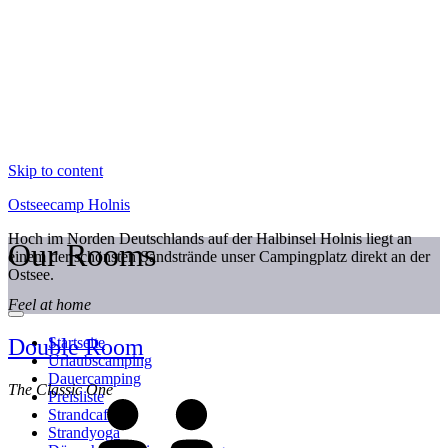
Skip to content
Ostseecamp Holnis
Hoch im Norden Deutschlands auf der Halbinsel Holnis liegt an
Our Rooms
einem der schönsten Sandstrände unser Campingplatz direkt an der
Ostsee.
Feel at home
Double Room
Startseite
Urlaubscamping
Dauercamping
The Classic One
Preisliste
Strandcafé
Strandyoga