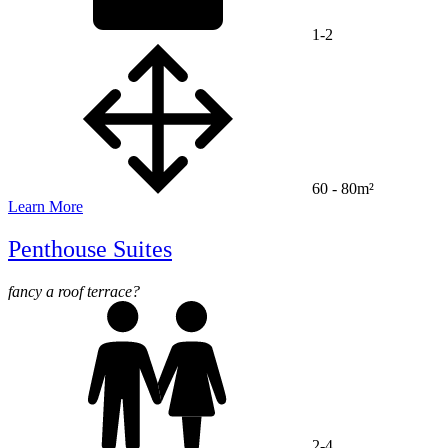
1-2
60 - 80m²
Learn More
Penthouse Suites
fancy a roof terrace?
2-4