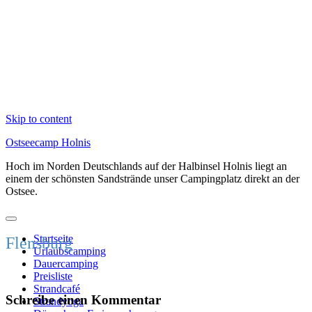
Skip to content
Ostseecamp Holnis
Hoch im Norden Deutschlands auf der Halbinsel Holnis liegt an
einem der schönsten Sandstrände unser Campingplatz direkt an der
Ostsee.
Startseite
Flensburg
Urlaubscamping
Dauercamping
Preisliste
Strandcafé
Schreibe einen Kommentar
Strandyoga