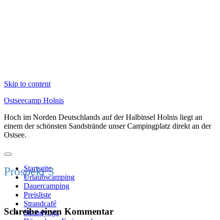
Skip to content
Ostseecamp Holnis
Hoch im Norden Deutschlands auf der Halbinsel Holnis liegt an
einem der schönsten Sandstrände unser Campingplatz direkt an der
Ostsee.
Startseite
Prospekt 3
Urlaubscamping
Dauercamping
Preisliste
Strandcafé
Schreibe einen Kommentar
Strandyoga